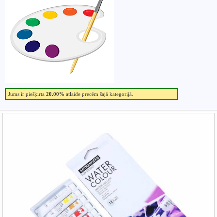
Jums ir piešķirta
20.00%
atlaide precēm šajā kategorijā.