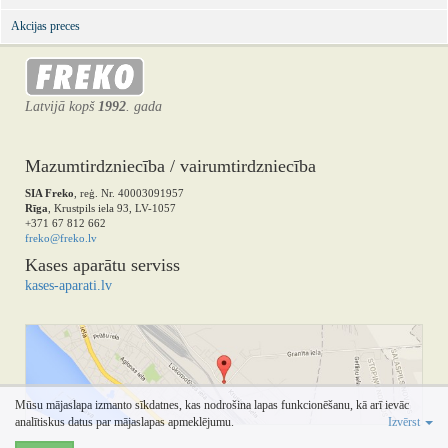
Akcijas preces
Latvijā kopš
1992
. gada
Mazumtirdzniecība / vairumtirdzniecība
SIA Freko
, reģ. Nr. 40003091957
Rīga
, Krustpils iela 93, LV-1057
+371 67 812 662
freko@freko.lv
Kases aparātu serviss
kases-aparati.lv
Mūsu mājaslapa izmanto sīkdatnes, kas nodrošina lapas funkcionēšanu, kā arī ievāc
analītiskus datus par mājaslapas apmeklējumu.
Izvērst