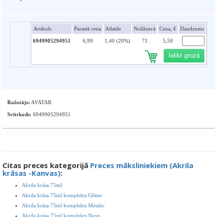
Artikuls
Parastā cena
Atlaide
Noliktavā
Cena, €
Daudzums
6949905294951
6,99
1,40 (20%)
71
5,59
Ielikt grozā
Ražotājs:
AVATAR
Svītrkods:
6949905294951
Citas preces kategorijā
Preces māksliniekiem (Akrila
krāsas -Kanvas)
:
Akrila krāsa 75ml
Akrila krāsa 75ml komplekts Glitter
Akrila krāsa 75ml komplekts Metalic
Akrila krāsa 75ml komplekts Neon