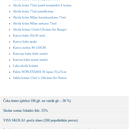
Akrila krāsa 75ml pastel komplekts 6 krāsas
Akrila krāsa 75ml pasteļkrāsas
Akrila krāsa Milan karmīnsarkana 75ml
Akrila krāsa Milan sarkana 75ml
Akrila krāsas 12mlx12krāsas Art Ranger
Kanva balta 30x30 sirds
Kanva balta apaļa
Kanva melna 40 x50CM
Kanvaas balta lielie izmēri
Kanvas balta mazie izmēri
Laka akrila krāsām
Palete NOPLĒŠAMĀ 36 lapas 35x25cm
Stikla krāsas 15ml x 24krāsas Art Nation
Čeku lentes (pērkot 100.gb. un vairāk gb.: -30 %)
Skolas somas Atlaides līdz -55%
VISS SKOLAI -preču izlase (260 populārākās preces)