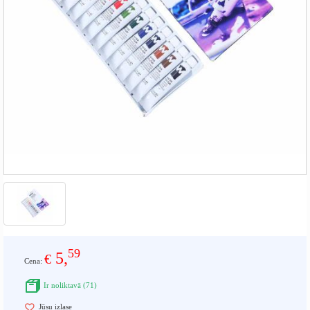
59
5,
€
Cena:
Ir noliktavā (71)
Jūsu izlase