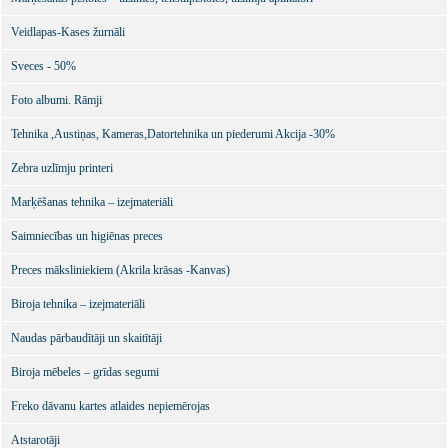
Veidlapas-Kases žurnāli
Sveces - 50%
Foto albumi. Rāmji
Tehnika ,Austiņas, Kameras,Datortehnika un piederumi Akcija -30%
Zebra uzlīmju printeri
Marķēšanas tehnika – izejmateriāli
Saimniecības un higiēnas preces
Preces māksliniekiem (Akrila krāsas -Kanvas)
Biroja tehnika – izejmateriāli
Naudas pārbaudītāji un skaitītāji
Biroja mēbeles – grīdas segumi
Freko dāvanu kartes atlaides nepiemērojas
Atstarotāji