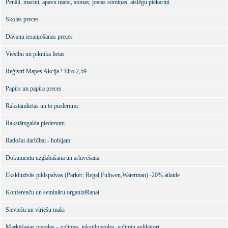
Penāļi, maciņi, apavu maisi, somas, jostas somiņas, atslēgu piekariņi
Skolas preces
Dāvanu iesaiņošanas preces
Viesību un piknika lietas
Reģistri Mapes Akcija ! Eiro 2,59
Papīrs un papīra preces
Rakstāmlietas un to piederumi
Rakstāmgalda piederumi
Radošai darbībai - hobijam
Dokumentu uzglabāšana un arhivēšana
Ekskluzīvās pildspalvas (Parker, Regal,Fuliwen,Waterman) -20% atlaide
Konferenču un semināru organizēšanai
Sieviešu un vīriešu maki
Marķēšanas pistoles – uzlīmes, tekstilpistoles, uzlīmju aplikātori