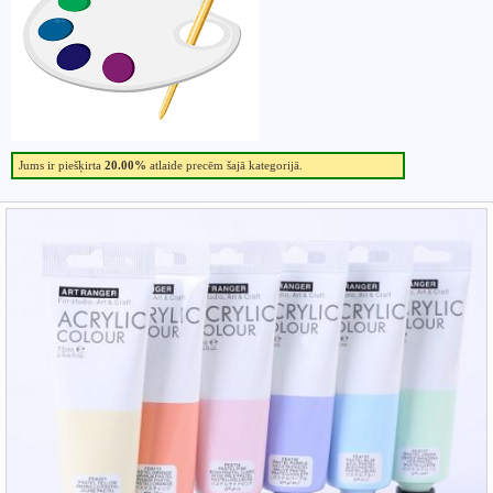
Jums ir piešķirta
20.00%
atlaide precēm šajā kategorijā.