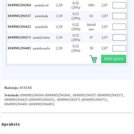
0,52
6949905294364
pasteļrozā
2,59
100+
2,07
(20%)
0,52
6949905294357
pasteļzaļa
2,59
61
2,07
(20%)
0,52
šobrīd
6949905294425
pasteļzila
2,59
2,07
(20%)
nav
0,52
6949905294371
pasteļvioleta
2,59
97
2,07
(20%)
0,52
6949905294401
pasteļoranža
2,59
50
2,07
(20%)
Ielikt grozā
Ražotājs:
AVATAR
Svītrkods:
6949905294364 (6949905294364) , 6949905294357 (6949905294357) ,
6949905294425 (6949905294425) , 6949905294371 (6949905294371) ,
6949905294401 (6949905294401)
Apraksts