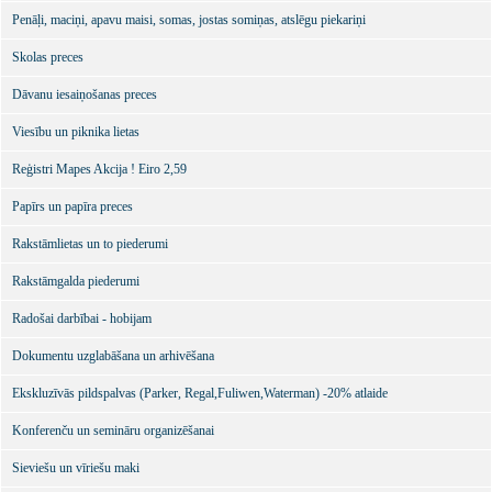
Penāļi, maciņi, apavu maisi, somas, jostas somiņas, atslēgu piekariņi
Skolas preces
Dāvanu iesaiņošanas preces
Viesību un piknika lietas
Reģistri Mapes Akcija ! Eiro 2,59
Papīrs un papīra preces
Rakstāmlietas un to piederumi
Rakstāmgalda piederumi
Radošai darbībai - hobijam
Dokumentu uzglabāšana un arhivēšana
Ekskluzīvās pildspalvas (Parker, Regal,Fuliwen,Waterman) -20% atlaide
Konferenču un semināru organizēšanai
Sieviešu un vīriešu maki