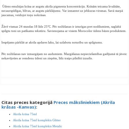
Ūdens emulsijas krāsa ar augstu akrila pigmenta koncentrāciju. Krāsām teicama kvalitāte,
necaurspīdīgas, blīvas, ar augstu pārklājumu. Var izmantot uz jebkuras virsmas. Savā starpā
jaucamas, veidojot toņu nokrāsas.
Žāvē vismaz 24 stundas 18 līdz 25°C. Pēc nožūšanas ir izturīgas pret nodilumiem, saglabā
spilgtu toni un patīkamu tekstūru. Savienojama ar visiem Morocolor ūdens bāzes produktiem.
Iespējams pārklāt ar akrila apdares laku, lai uzlabotu noturību un spilgtumu.
Pēc nožūšanas nav izmazgājam no audumiem. Mazgāšanas nepieciešamības gadījumā tā jāveic
nekavējoties ar remdenu ūdeni un ziepēm, līdz traips pilnībā izzudis.
Citas preces kategorijā
Preces māksliniekiem (Akrila
krāsas -Kanvas)
:
Akrila krāsa 75ml
Akrila krāsa 75ml komplekts Glitter
Akrila krāsa 75ml komplekts Metalic