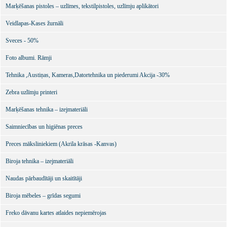
Marķēšanas pistoles – uzlīmes, tekstilpistoles, uzlīmju aplikātori
Veidlapas-Kases žurnāli
Sveces - 50%
Foto albumi. Rāmji
Tehnika ,Austiņas, Kameras,Datortehnika un piederumi Akcija -30%
Zebra uzlīmju printeri
Marķēšanas tehnika – izejmateriāli
Saimniecības un higiēnas preces
Preces māksliniekiem (Akrila krāsas -Kanvas)
Biroja tehnika – izejmateriāli
Naudas pārbaudītāji un skaitītāji
Biroja mēbeles – grīdas segumi
Freko dāvanu kartes atlaides nepiemērojas