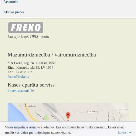
Atstarotāji
Akcijas preces
Latvijā kopš
1992
. gada
Mazumtirdzniecība / vairumtirdzniecība
SIA Freko
, reģ. Nr. 40003091957
Rīga
, Krustpils iela 93, LV-1057
+371 67 812 662
freko@freko.lv
Kases aparātu serviss
kases-aparati.lv
Mūsu mājaslapa izmanto sīkdatnes, kas nodrošina lapas funkcionēšanu, kā arī ievāc
analītiskus datus par mājaslapas apmeklējumu.
Izvērst