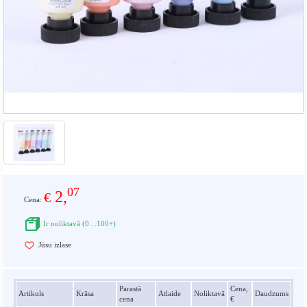
07
2,
€
Cena:
Ir noliktavā (0…100+)
Jūsu izlase
Parastā
Cena,
Artikuls
Krāsa
Atlaide
Noliktavā
Daudzums
cena
€