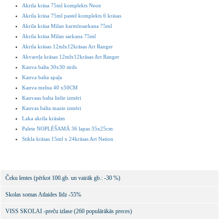
Akrila krāsa 75ml komplekts Neon
Akrila krāsa 75ml pastel komplekts 6 krāsas
Akrila krāsa Milan karmīnsarkana 75ml
Akrila krāsa Milan sarkana 75ml
Akrila krāsas 12mlx12krāsas Art Ranger
Akvareļa krāsas 12mlx12krāsas Art Ranger
Kanva balta 30x30 sirds
Kanva balta apaļa
Kanva melna 40 x50CM
Kanvaas balta lielie izmēri
Kanvas balta mazie izmēri
Laka akrila krāsām
Palete NOPLĒŠAMĀ 36 lapas 35x25cm
Stikla krāsas 15ml x 24krāsas Art Nation
Čeku lentes (pērkot 100.gb. un vairāk gb.: -30 %)
Skolas somas Atlaides līdz -55%
VISS SKOLAI -preču izlase (260 populārākās preces)