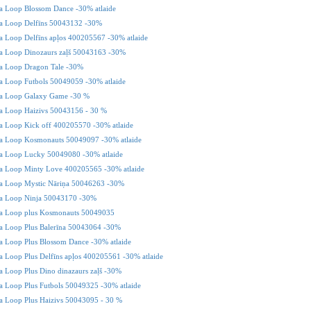
 Loop Blossom Dance -30% atlaide
 Loop Delfīns 50043132 -30%
Loop Delfīns apļos 400205567 -30% atlaide
 Loop Dinozaurs zaļš 50043163 -30%
 Loop Dragon Tale -30%
 Loop Futbols 50049059 -30% atlaide
 Loop Galaxy Game -30 %
 Loop Haizivs 50043156 - 30 %
 Loop Kick off 400205570 -30% atlaide
 Loop Kosmonauts 50049097 -30% atlaide
 Loop Lucky 50049080 -30% atlaide
 Loop Minty Love 400205565 -30% atlaide
 Loop Mystic Nāriņa 50046263 -30%
 Loop Ninja 50043170 -30%
 Loop plus Kosmonauts 50049035
 Loop Plus Balerīna 50043064 -30%
 Loop Plus Blossom Dance -30% atlaide
Loop Plus Delfīns apļos 400205561 -30% atlaide
Loop Plus Dino dinazaurs zaļš -30%
 Loop Plus Futbols 50049325 -30% atlaide
 Loop Plus Haizivs 50043095 - 30 %