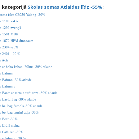
s kategorijā
Skolas somas Atlaides līdz -55%
:
soma filca CB050 Yalong -30%
 1108 kaķis
 1299 zvēriņš
a 1581 MBK
 1672 HPAI dinozaurs
a 2304 -20%
 2401 - 20 %
 Acis
ar balto kabatu 20litri -30% atlaide
a Bafunn
 Bafunn -30% atlaide
 Bafunn v
Bante ar metāla sirdi rozā -30% atlaide
 Baylorbag -30% atlaide
be. bag futbols -30% atlaide
be. bag tauriņš zaļa -30%
 Bear -30%
 BI6II melna
 Cathleen -30%
 ceļojuma - 30 %