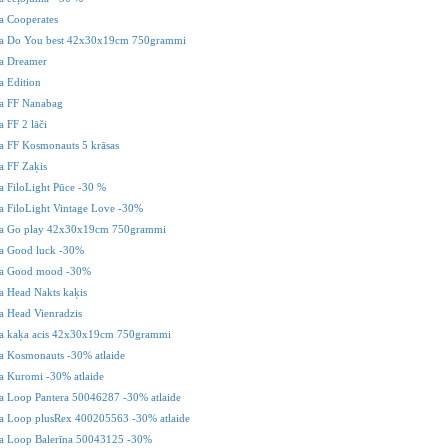
 Cooperates
 Do You best 42x30x19cm 750grammi
a Dreamer
 Edition
 FF Nanabag
 FF 2 lāči
 FF Kosmonauts 5 krāsas
 FF Zaķis
 FiloLight Pūce -30 %
 FiloLight Vintage Love -30%
 Go play 42x30x19cm 750grammi
 Good luck -30%
a Good mood -30%
 Head Nakts kaķis
 Head Vienradzis
 kaķa acis 42x30x19cm 750grammi
 Kosmonauts -30% atlaide
 Kuromi -30% atlaide
 Loop Pantera 50046287 -30% atlaide
 Loop plusRex 400205563 -30% atlaide
 Loop Balerīna 50043125 -30%