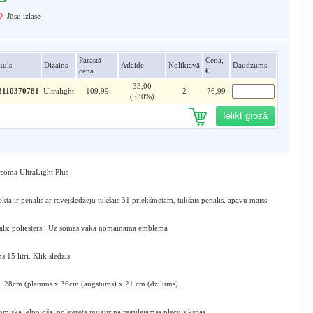
Jūsu izlase
Parastā
Cena,
kuls
Dizains
Atlaide
Noliktavā
Daudzums
cena
€
33,00
8110370781
Ultralight
109,99
2
76,99
(~30%)
Ielikt grozā
oma UltraLight Plus
tā ir penālis ar rāvējslēdzēju tukšais 31 priekšmetam, tukšais penālis, apavu maiss
āls: poliesters. Uz somas vāka nomaināma emblēma
 15 litri. Klik slēdzis.
: 28cm (platums x 36cm (augstums) x 21 cm (dziļums).
miska, elpojoša, polsterēta muguriņa,regulējamas plecu siksnas,