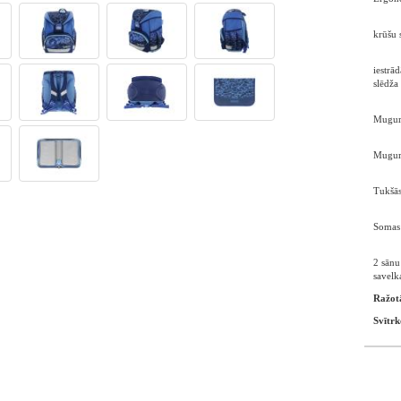
krūšu 
iestrā
slēdža
Mugurs
Mugurs
Tukšās
Somas 
2 sānu
savelka
Ražot
Svītrk