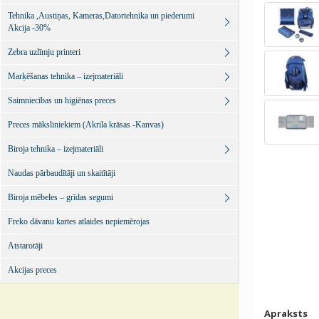
Tehnika ,Austiņas, Kameras,Datortehnika un piederumi
Akcija -30%
Zebra uzlīmju printeri
Marķēšanas tehnika – izejmateriāli
Saimniecības un higiēnas preces
Preces māksliniekiem (Akrila krāsas -Kanvas)
Biroja tehnika – izejmateriāli
Naudas pārbaudītāji un skaitītāji
Biroja mēbeles – grīdas segumi
Freko dāvanu kartes atlaides nepiemērojas
Atstarotāji
Akcijas preces
Apraksts