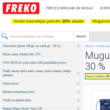
PRECES BIROJAM UN SKOLAI
KONTA
Visām kancelejas precēm
20%
atlaide
Mugurs
Meklēt!
Čeku lentes (pērkot 100.gb. un vairāk gb.: -30 %)
Sākums
>
Skolas soma
Mugur
Skolas somas Atlaides līdz -55%
30 %
VISS SKOLAI -preču izlase (260 populārākās preces)
Penāļi, maciņi, apavu maisi, somas, jostas somiņas, atslēgu
piekariņi
Jums ir piešķirta
30
Skolas preces
Dāvanu iesaiņošanas preces
Viesību un piknika lietas
Reģistri Mapes Akcija ! Eiro 2,59