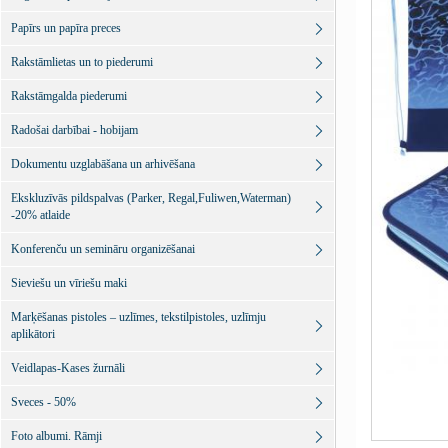
Papīrs un papīra preces
Rakstāmlietas un to piederumi
Rakstāmgalda piederumi
Radošai darbībai - hobijam
Dokumentu uzglabāšana un arhivēšana
Ekskluzīvās pildspalvas (Parker, Regal,Fuliwen,Waterman)
-20% atlaide
Konferenču un semināru organizēšanai
Sieviešu un vīriešu maki
Marķēšanas pistoles – uzlīmes, tekstilpistoles, uzlīmju
aplikātori
Veidlapas-Kases žurnāli
Sveces - 50%
Foto albumi. Rāmji