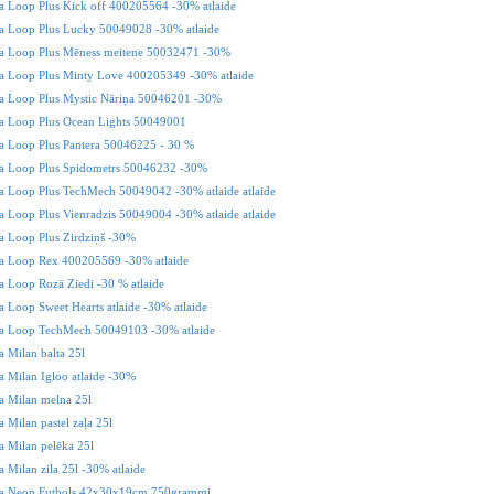
 Loop Plus Kick off 400205564 -30% atlaide
 Loop Plus Lucky 50049028 -30% atlaide
 Loop Plus Mēness meitene 50032471 -30%
 Loop Plus Minty Love 400205349 -30% atlaide
 Loop Plus Mystic Nāriņa 50046201 -30%
 Loop Plus Ocean Lights 50049001
 Loop Plus Pantera 50046225 - 30 %
 Loop Plus Spidometrs 50046232 -30%
 Loop Plus TechMech 50049042 -30% atlaide atlaide
Loop Plus Vienradzis 50049004 -30% atlaide atlaide
 Loop Plus Zirdziņš -30%
 Loop Rex 400205569 -30% atlaide
Loop Rozā Ziedi -30 % atlaide
Loop Sweet Hearts atlaide -30% atlaide
 Loop TechMech 50049103 -30% atlaide
Milan balta 25l
Milan Igloo atlaide -30%
 Milan melna 25l
Milan pastel zaļa 25l
 Milan pelēka 25l
Milan zila 25l -30% atlaide
 Neon Futbols 42x30x19cm 750grammi