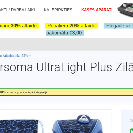
KTI / DARBA LAIKI
KĀ IEPIRKTIES
KASES APARĀTI
omām
30%
atlaide
Penāļiem
20%
atlaide
Piegāde uz 
pakomātu €3,00
s Atlaides līdz -55%
>
soma UltraLight Plus Zil
.00%
atlaide precēm šajā kategorijā.
C