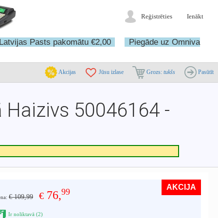
Reģistrēties
Ienākt
Latvijas Pasts pakomātu €2,00
Piegāde uz Omniva
Akcijas
Jūsu izlase
Grozs:
tukšs
Pasūtīt
ā Haizivs 50046164 -
AKCIJA
99
76,
€
€ 109,99
ena:
Ir noliktavā (2)