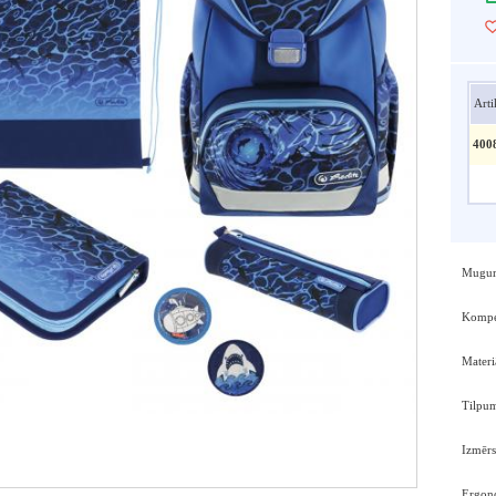
Arti
400
Mugurs
Kompek
Materi
Tilpums
Izmērs
Ergono