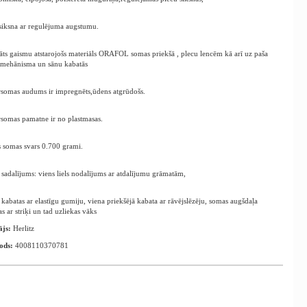
siksna ar regulējuma augstumu.
dāts gaismu atstarojošs materiāls ORAFOL somas priekšā , plecu lencēm kā arī uz paša
 mehānisma un sānu kabatās
omas audums ir impregnēts,ūdens atgrūdošs.
omas pamatne ir no plastmasas.
 somas svars 0.700 grami.
sadalījums: viens liels nodalījums ar atdalījumu grāmatām,
 kabatas ar elastīgu gumiju, viena priekšējā kabata ar rāvējslēzēju, somas augšdaļa
s ar striķi un tad uzliekas vāks
ājs:
Herlitz
ods:
4008110370781