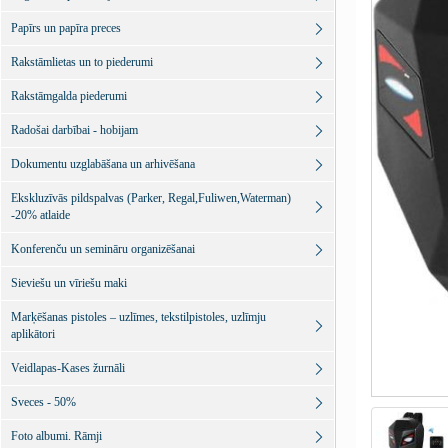
Papīrs un papīra preces
Rakstāmlietas un to piederumi
Rakstāmgalda piederumi
Radošai darbībai - hobijam
Dokumentu uzglabāšana un arhivēšana
Ekskluzīvās pildspalvas (Parker, Regal,Fuliwen,Waterman)
-20% atlaide
Konferenču un semināru organizēšanai
Sieviešu un vīriešu maki
Marķēšanas pistoles – uzlīmes, tekstilpistoles, uzlīmju
aplikātori
Veidlapas-Kases žurnāli
Sveces - 50%
Foto albumi. Rāmji