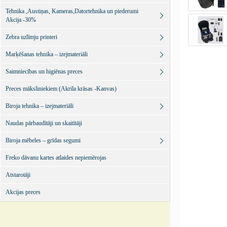
Tehnika ,Austiņas, Kameras,Datortehnika un piederumi
Akcija -30%
Zebra uzlīmju printeri
Marķēšanas tehnika – izejmateriāli
Saimniecības un higiēnas preces
Preces māksliniekiem (Akrila krāsas -Kanvas)
Biroja tehnika – izejmateriāli
Naudas pārbaudītāji un skaitītāji
Biroja mēbeles – grīdas segumi
Freko dāvanu kartes atlaides nepiemērojas
Atstarotāji
Akcijas preces