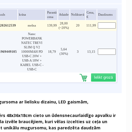
Parastā
Cena,
kuls
krāsa
Atlaide
Noliktavā
Daudzums
cena
€
28,00
202612539
melna
139,99
20
111,99
(~20%)
Natec
POWERBANK
NATEC TREVI
SLIM Q V2
5,64
1969449105
10000MAH PD
18,79
3
13,15
(30%)
USB-C 20W +
USB-A 18W +
KABEL USB-C -
USB-C
Ielikt grozā
ursoma ar lielisku dizainu, LED gaismām,
rs 48x36x18cm cieto un ūdensnecaurlaidīgo apvalku ir
la izvēle braucējiem, kuri vēlas izcelties uz ceļa un
ūt unikālu mugursomu, kas paredzēta daudzām