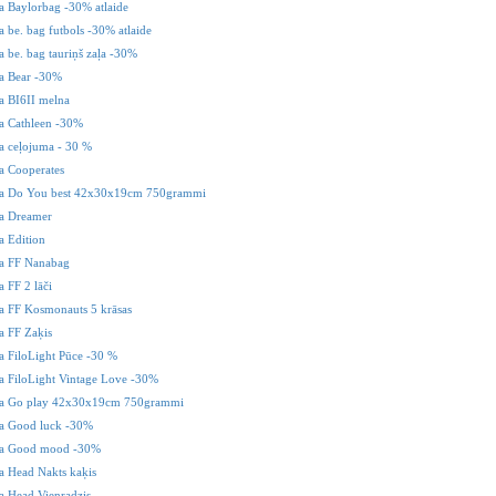
 Baylorbag -30% atlaide
be. bag futbols -30% atlaide
be. bag tauriņš zaļa -30%
 Bear -30%
 BI6II melna
 Cathleen -30%
 ceļojuma - 30 %
 Cooperates
 Do You best 42x30x19cm 750grammi
a Dreamer
 Edition
 FF Nanabag
 FF 2 lāči
 FF Kosmonauts 5 krāsas
 FF Zaķis
 FiloLight Pūce -30 %
 FiloLight Vintage Love -30%
 Go play 42x30x19cm 750grammi
 Good luck -30%
a Good mood -30%
 Head Nakts kaķis
 Head Vienradzis