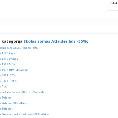
Svītrk
s kategorijā
Skolas somas Atlaides līdz -55%
:
soma filca CB050 Yalong -30%
 1108 kaķis
 1299 zvēriņš
a 1581 MBK
 1672 HPAI dinozaurs
a 2304 -20%
 2401 - 20 %
 Acis
ar balto kabatu 20litri -30% atlaide
a Bafunn
 Bafunn -30% atlaide
 Bafunn v
Bante ar metāla sirdi rozā -30% atlaide