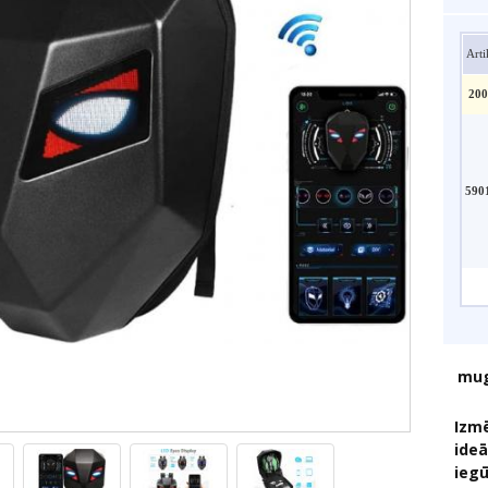
Arti
200
590
mug
Izmē
ideā
ieg