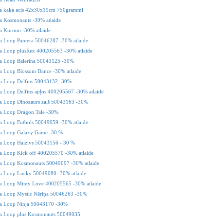
 kaķa acis 42x30x19cm 750grammi
 Kosmonauts -30% atlaide
 Kuromi -30% atlaide
 Loop Pantera 50046287 -30% atlaide
 Loop plusRex 400205563 -30% atlaide
 Loop Balerīna 50043125 -30%
 Loop Blossom Dance -30% atlaide
 Loop Delfīns 50043132 -30%
Loop Delfīns apļos 400205567 -30% atlaide
 Loop Dinozaurs zaļš 50043163 -30%
 Loop Dragon Tale -30%
 Loop Futbols 50049059 -30% atlaide
 Loop Galaxy Game -30 %
 Loop Haizivs 50043156 - 30 %
 Loop Kick off 400205570 -30% atlaide
 Loop Kosmonauts 50049097 -30% atlaide
 Loop Lucky 50049080 -30% atlaide
 Loop Minty Love 400205565 -30% atlaide
 Loop Mystic Nāriņa 50046263 -30%
 Loop Ninja 50043170 -30%
 Loop plus Kosmonauts 50049035