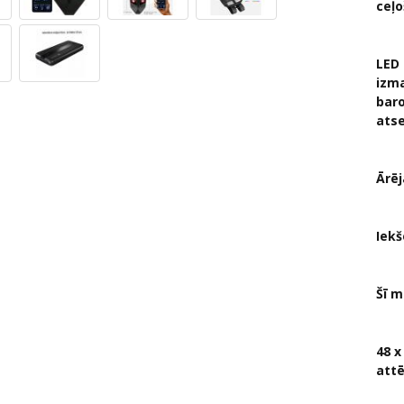
ceļ
LED 
izma
baro
atse
Ārēj
Iekš
Šī m
48 x
attē