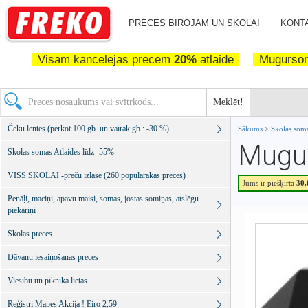
PRECES BIROJAM UN SKOLAI
KONTA
Visām kancelejas precēm
20%
atlaide
Mugurs
Meklēt!
Čeku lentes (pērkot 100.gb. un vairāk gb.: -30 %)
Sākums
>
Skolas soma
Mugu
Skolas somas Atlaides līdz -55%
VISS SKOLAI -preču izlase (260 populārākās preces)
Jums ir piešķirta
30
Penāļi, maciņi, apavu maisi, somas, jostas somiņas, atslēgu
piekariņi
Skolas preces
Dāvanu iesaiņošanas preces
Viesību un piknika lietas
Reģistri Mapes Akcija ! Eiro 2,59