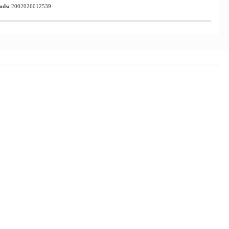
ods:
2002026012539