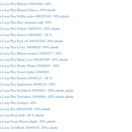
 Loop Plus Balerīna 50043064 -30%
 Loop Plus Blossom Dance -30% atlaide
Loop Plus Delfīns apļos 400205561 -30% atlaide
Loop Plus Dino dinazaurs zaļš -30%
 Loop Plus Futbols 50049325 -30% atlaide
 Loop Plus Haizivs 50043095 - 30 %
 Loop Plus Kick off 400205564 -30% atlaide
 Loop Plus Lucky 50049028 -30% atlaide
 Loop Plus Mēness meitene 50032471 -30%
 Loop Plus Minty Love 400205349 -30% atlaide
 Loop Plus Mystic Nāriņa 50046201 -30%
 Loop Plus Ocean Lights 50049001
 Loop Plus Pantera 50046225 - 30 %
 Loop Plus Spidometrs 50046232 -30%
 Loop Plus TechMech 50049042 -30% atlaide atlaide
Loop Plus Vienradzis 50049004 -30% atlaide atlaide
 Loop Plus Zirdziņš -30%
 Loop Rex 400205569 -30% atlaide
Loop Rozā Ziedi -30 % atlaide
Loop Sweet Hearts atlaide -30% atlaide
 Loop TechMech 50049103 -30% atlaide