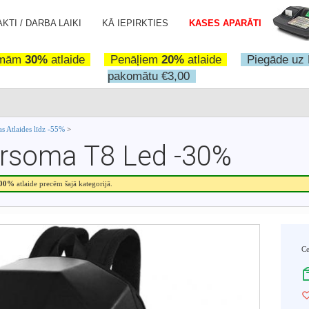
KTI / DARBA LAIKI
KĀ IEPIRKTIES
KASES APARĀTI
omām
30%
atlaide
Penāļiem
20%
atlaide
Piegāde uz 
pakomātu €3,00
s Atlaides līdz -55%
>
rsoma T8 Led -30%
.00%
atlaide precēm šajā kategorijā.
C