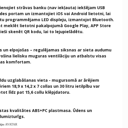
ienojiet strāvas banku (nav iekļauta) iekšējam USB
des portam un izmantojiet iOS vai Android lietotni, lai
tu programmējamo LED displeju, izmantojot Bluetooth.
t meklēt lietotni pakalpojumā Google Play, APP Store
tieši skenēt QR kodu, lai to lejupielādētu.
s un elpojošas – regulējamas siksnas ar sieta audumu
ošina lielisku muguras ventilāciju un atbalstu visas
nas komfortam.
ldu uzglabāšanas vieta - mugursomā ar ārējiem
riem 18,9 x 14,2 x 7 collas un 30 litru ietilpību var
etot līdz pat 15,6 collu klēpjdatoru.
stas kvalitātes ABS+PC plastmasa. Ūdens un
lumizturīgs.
ājs:
AVATAR