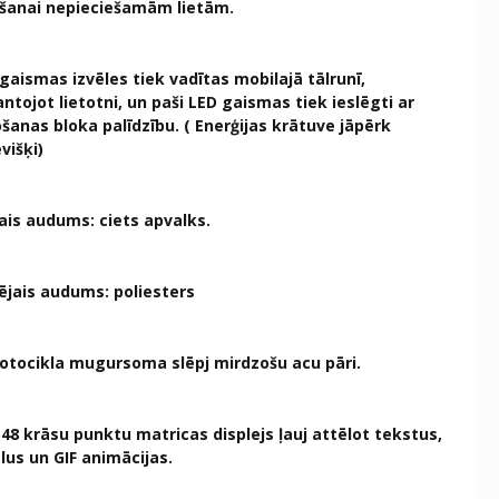
ošanai nepieciešamām lietām.
gaismas izvēles tiek vadītas mobilajā tālrunī,
ntojot lietotni, un paši LED gaismas tiek ieslēgti ar
šanas bloka palīdzību. ( Enerģijas krātuve jāpērk
višķi)
ais audums: ciets apvalks.
ējais audums: poliesters
otocikla mugursoma slēpj mirdzošu acu pāri.
 48 krāsu punktu matricas displejs ļauj attēlot tekstus,
lus un GIF animācijas.