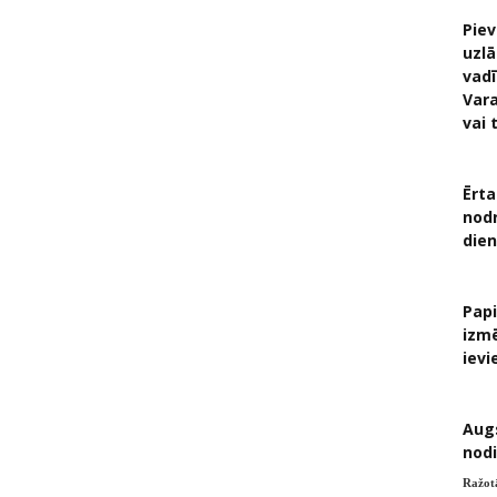
Piev
uzlā
vadī
Vara
vai 
Ērta
nodr
die
Papi
izmē
ievi
Aug
nodi
Ražot