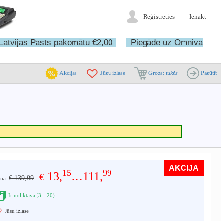
Reģistrēties
Ienākt
Latvijas Pasts pakomātu €2,00
Piegāde uz Omniva
Akcijas
Jūsu izlase
Grozs:
tukšs
Pasūtīt
AKCIJA
15
99
13,
…111,
€
€ 139,99
ena:
Ir noliktavā (3…20)
Jūsu izlase