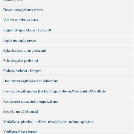
Dāvanu iesaiņošanas preces
Viesību un piknika lietas
Reģistri Mapes Akcija ! Eiro 2,59
Papīrs un papīra preces
Rakstāmlietas un to piederumi
Rakstāmgalda piederumi
Radošai darbībai - hobijam
Dokumentu uzglabāšana un arhivēšana
Ekskluzīvās pildspalvas (Parker, Regal,Fuliwen,Waterman) -20% atlaide
Konferenču un semināru organizēšanai
Sieviešu un vīriešu maki
Marķēšanas pistoles – uzlīmes, tekstilpistoles, uzlīmju aplikātori
Veidlapas-Kases žurnāli