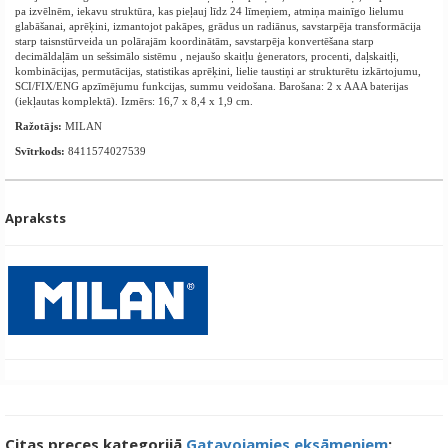
pa izvēlnēm, iekavu struktūra, kas pieļauj līdz 24 līmeņiem, atmiņa mainīgo lielumu
glabāšanai, aprēķini, izmantojot pakāpes, grādus un radiānus, savstarpēja transformācija
starp taisnstūrveida un polārajām koordinātām, savstarpēja konvertēšana starp
decimāldaļām un sešsimālo sistēmu , nejaušo skaitļu ģenerators, procenti, daļskaitļi,
kombinācijas, permutācijas, statistikas aprēķini, lielie taustiņi ar strukturētu izkārtojumu,
SCI/FIX/ENG apzīmējumu funkcijas, summu veidošana. Barošana: 2 x AAA baterijas
(iekļautas komplektā). Izmērs: 16,7 x 8,4 x 1,9 cm.
Ražotājs:
MILAN
Svītrkods:
8411574027539
Apraksts
Citas preces kategorijā
Gatavojamies eksāmeniem
: