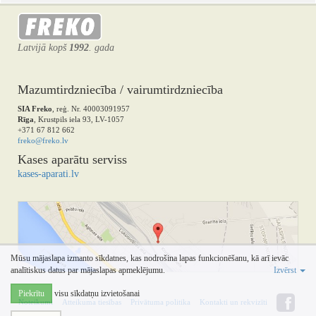
Latvijā kopš
1992
. gada
Mazumtirdzniecība / vairumtirdzniecība
SIA Freko
, reģ. Nr. 40003091957
Rīga
, Krustpils iela 93, LV-1057
+371 67 812 662
freko@freko.lv
Kases aparātu serviss
kases-aparati.lv
Mūsu mājaslapa izmanto sīkdatnes, kas nodrošina lapas funkcionēšanu, kā arī ievāc
analītiskus datus par mājaslapas apmeklējumu.
Izvērst
Piekrītu
visu sīkdatņu izvietošanai
Noteikumi
Atteikuma tiesības
Privātuma politika
Kontakti un rekvizīti