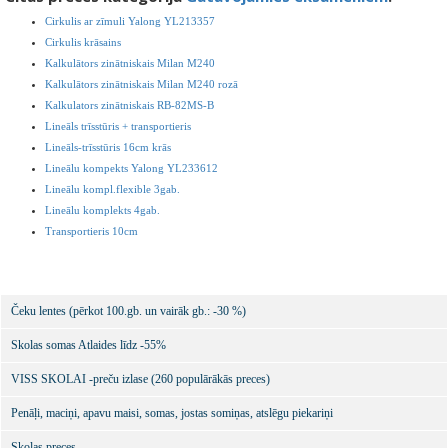
Cirkulis ar zīmuli Yalong YL213357
Cirkulis krāsains
Kalkulātors zinātniskais Milan M240
Kalkulātors zinātniskais Milan M240 rozā
Kalkulators zinātniskais RB-82MS-B
Lineāls trīsstūris + transportieris
Lineāls-trīsstūris 16cm krās
Lineālu kompekts Yalong YL233612
Lineālu kompl.flexible 3gab.
Lineālu komplekts 4gab.
Transportieris 10cm
Čeku lentes (pērkot 100.gb. un vairāk gb.: -30 %)
Skolas somas Atlaides līdz -55%
VISS SKOLAI -preču izlase (260 populārākās preces)
Penāļi, maciņi, apavu maisi, somas, jostas somiņas, atslēgu piekariņi
Skolas preces