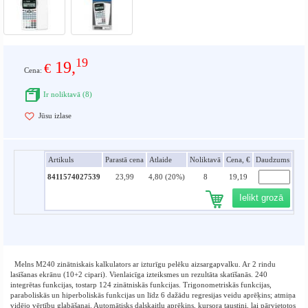
19
19,
€
Cena:
Ir noliktavā (8)
Jūsu izlase
Artikuls
Parastā cena
Atlaide
Noliktavā
Cena, €
Daudzums
8411574027539
23,99
4,80 (20%)
8
19,19
Ielikt grozā
Melns M240 zinātniskais kalkulators ar izturīgu pelēku aizsargapvalku. Ar 2 rindu
lasīšanas ekrānu (10+2 cipari). Vienlaicīga izteiksmes un rezultāta skatīšanās. 240
integrētas funkcijas, tostarp 124 zinātniskās funkcijas. Trigonometriskās funkcijas,
paraboliskās un hiperboliskās funkcijas un līdz 6 dažādu regresijas veidu aprēķins; atmiņa
vidējo vērtību glabāšanai. Automātisks daļskaitļu aprēķins, kursora taustiņi, lai pārvietotos