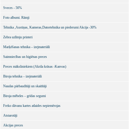
Sveces - 50%
Foto albumi. Rāmji
Tehnika ,Austiņas, Kameras,Datortehnika un piederumi Akcija -30%
Zebra uzlīmju printeri
Marķēšanas tehnika – izejmateriāli
Saimniecības un higiēnas preces
Preces māksliniekiem (Akrila krāsas -Kanvas)
Biroja tehnika – izejmateriāli
Naudas pārbaudītāji un skaitītāji
Biroja mēbeles – grīdas segumi
Freko dāvanu kartes atlaides nepiemērojas
Atstarotāji
Akcijas preces