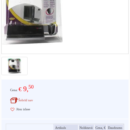
50
9,
€
Cena:
Šobrīd nav
Jūsu izlase
Artikuls
Noliktavā
Cena, €
Daudzums