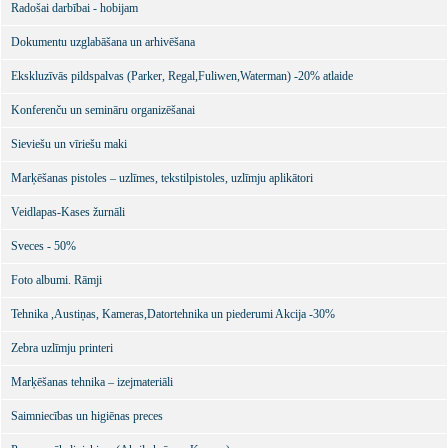
Radošai darbībai - hobijam
Dokumentu uzglabāšana un arhivēšana
Ekskluzīvās pildspalvas (Parker, Regal,Fuliwen,Waterman) -20% atlaide
Konferenču un semināru organizēšanai
Sieviešu un vīriešu maki
Marķēšanas pistoles – uzlīmes, tekstilpistoles, uzlīmju aplikātori
Veidlapas-Kases žurnāli
Sveces - 50%
Foto albumi. Rāmji
Tehnika ,Austiņas, Kameras,Datortehnika un piederumi Akcija -30%
Zebra uzlīmju printeri
Marķēšanas tehnika – izejmateriāli
Saimniecības un higiēnas preces