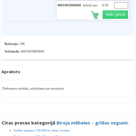
4001895869600
šobrīd nav
9,50
Ielikt grozā
Ražotājs:
3M
Svītrkods:
4001895869600
Apraksts
Dokumetu turētājs, pieliekams pie monitora
Citas preces kategorijā
Biroja mēbeles – grīdas segumi
:
Grīdas segums 120x90cm cietai virsmai