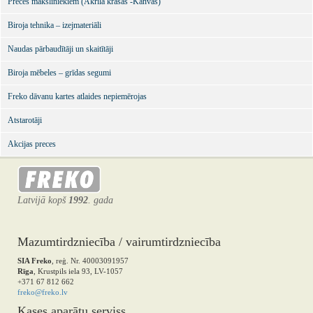
Preces māksliniekiem (Akrila krāsas -Kanvas)
Biroja tehnika – izejmateriāli
Naudas pārbaudītāji un skaitītāji
Biroja mēbeles – grīdas segumi
Freko dāvanu kartes atlaides nepiemērojas
Atstarotāji
Akcijas preces
Latvijā kopš
1992
. gada
Mazumtirdzniecība / vairumtirdzniecība
SIA Freko
, reģ. Nr. 40003091957
Rīga
, Krustpils iela 93, LV-1057
+371 67 812 662
freko@freko.lv
Kases aparātu serviss