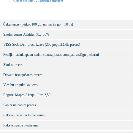
Grīdas segums 120x90cm paklājiem
Čeku lentes (pērkot 100.gb. un vairāk gb.: -30 %)
Skolas somas Atlaides līdz -55%
VISS SKOLAI -preču izlase (260 populārākās preces)
Penāļi, maciņi, apavu maisi, somas, jostas somiņas, atslēgu piekariņi
Skolas preces
Dāvanu iesaiņošanas preces
Viesību un piknika lietas
Reģistri Mapes Akcija ! Eiro 2,59
Papīrs un papīra preces
Rakstāmlietas un to piederumi
Rakstāmgalda piederumi