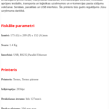
aprūpes iestādēs, transporta un loģistikas uzņēmumos un e-komercijas pasta sūtījumu
veikšanai. Seriālais, paralēlais un USB interfeiss. Šis printeris būs gudrs ieguldījums Jūsu
uzņēmuma darbībā.
Fiskālie parametri
Izmēri:
175 (G) x 209 (P) x 152 (A )mm
Svars:
1.4 Kg
Interfeisi:
USB, RS232,Parallel Ethernet
Printeris
Printeris:
Termo, Termo pārnese
Izšķirtspēja:
203dpi
Drukāšanas ātrums:
līdz 127mm/s
Drukas platums:
104 mm max