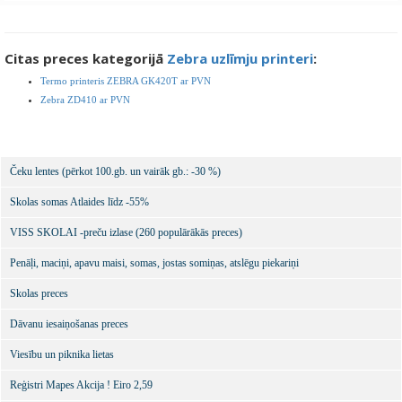
Citas preces kategorijā
Zebra uzlīmju printeri
:
Termo printeris ZEBRA GK420T ar PVN
Zebra ZD410 ar PVN
Čeku lentes (pērkot 100.gb. un vairāk gb.: -30 %)
Skolas somas Atlaides līdz -55%
VISS SKOLAI -preču izlase (260 populārākās preces)
Penāļi, maciņi, apavu maisi, somas, jostas somiņas, atslēgu piekariņi
Skolas preces
Dāvanu iesaiņošanas preces
Viesību un piknika lietas
Reģistri Mapes Akcija ! Eiro 2,59