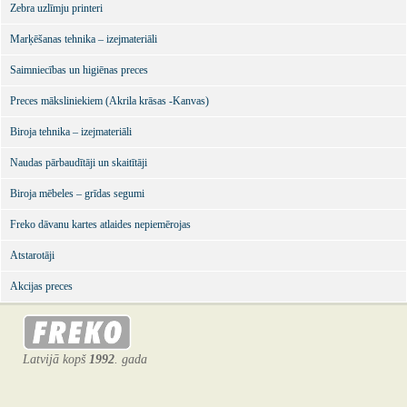
Zebra uzlīmju printeri
Marķēšanas tehnika – izejmateriāli
Saimniecības un higiēnas preces
Preces māksliniekiem (Akrila krāsas -Kanvas)
Biroja tehnika – izejmateriāli
Naudas pārbaudītāji un skaitītāji
Biroja mēbeles – grīdas segumi
Freko dāvanu kartes atlaides nepiemērojas
Atstarotāji
Akcijas preces
Latvijā kopš
1992
. gada