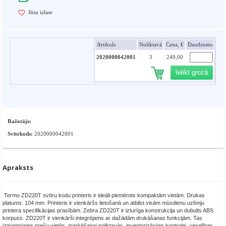
Jūsu izlase
Artikuls
Noliktavā
Cena, €
Daudzums
2020000042001
3
249,00
Ielikt grozā
Ražotājs:
Svītrkods:
2020000042001
Apraksts
Termo ZD220T svītru kodu printeris ir ideāli piemērots kompaktām vietām. Drukas
platums: 104 mm. Printeris ir vienkāršs lietošanā un atbilst visām mūsdienu uzlīmju
printera specifikācijas prasībām. Zebra ZD220T ir izturīga konstrukcija un dubults ABS
korpuss. ZD220T ir vienkārši integrējams ar dažādām drukāšanas funkcijām. Tas
izmantojams preču vietās, marķēšanai noliktavās, inventarizācijas kontrolei, veselības