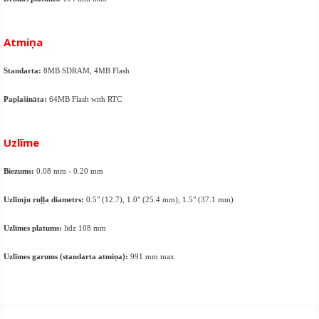
Atmiņa
Standarta:
8MB SDRAM, 4MB Flash
Paplašināta:
64MB Flash with RTC
Uzlīme
Biezums:
0.08 mm - 0.20 mm
Uzlīmju ruļļa diametrs:
0.5" (12.7), 1.0" (25.4 mm), 1.5" (37.1 mm)
Uzlīmes platums:
līdz 108 mm
Uzlīmes garums (standarta atmiņa):
991 mm max