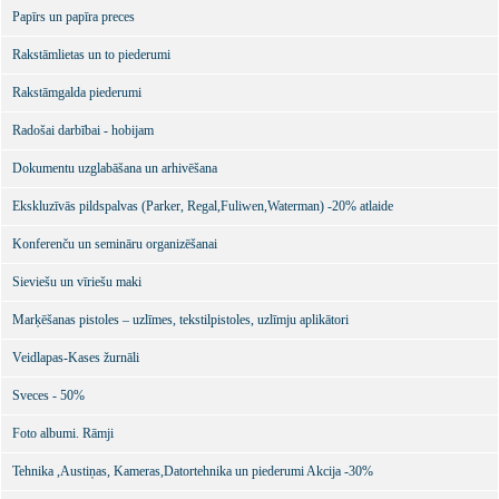
Papīrs un papīra preces
Rakstāmlietas un to piederumi
Rakstāmgalda piederumi
Radošai darbībai - hobijam
Dokumentu uzglabāšana un arhivēšana
Ekskluzīvās pildspalvas (Parker, Regal,Fuliwen,Waterman) -20% atlaide
Konferenču un semināru organizēšanai
Sieviešu un vīriešu maki
Marķēšanas pistoles – uzlīmes, tekstilpistoles, uzlīmju aplikātori
Veidlapas-Kases žurnāli
Sveces - 50%
Foto albumi. Rāmji
Tehnika ,Austiņas, Kameras,Datortehnika un piederumi Akcija -30%