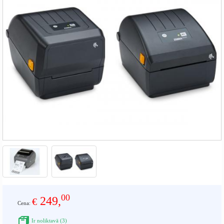
00
249,
€
Cena:
Ir noliktavā (3)