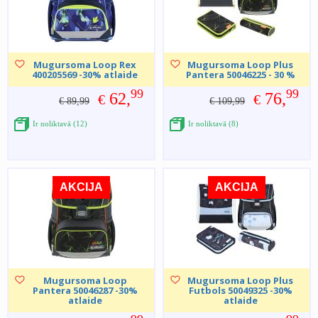
Mugursoma Loop Rex
Mugursoma Loop Plus
400205569 -30% atlaide
Pantera 50046225 - 30 %
99
99
62,
76,
€
€
€ 89,99
€ 109,99
Ir noliktavā (12)
Ir noliktavā (8)
AKCIJA
AKCIJA
Mugursoma Loop
Mugursoma Loop Plus
Pantera 50046287 -30%
Futbols 50049325 -30%
atlaide
atlaide