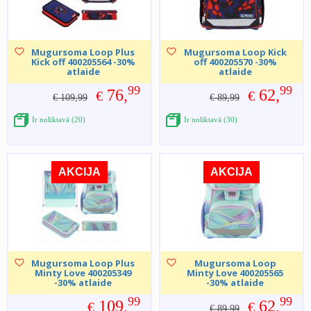
Mugursoma Loop Plus
Mugursoma Loop Kick
Kick off 400205564 -30%
off 400205570 -30%
atlaide
atlaide
99
99
76,
62,
€
€
€ 109,99
€ 89,99
Ir noliktavā (20)
Ir noliktavā (30)
AKCIJA
AKCIJA
Mugursoma Loop Plus
Mugursoma Loop
Minty Love 400205349
Minty Love 400205565
-30% atlaide
-30% atlaide
99
99
109,
62,
€
€
€ 89,99