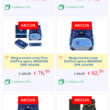
Ir noliktavā (23)
Ir noliktavā (20)
AKCIJA
AKCIJA
Mugursoma Loop Plus
Mugursoma Loop
Delfīns apļos 400205561
Delfīns apļos 400205567
-30% atlaide
-30% atlaide
99
99
76,
62,
€
€
€ 109,99
€ 89,99
Ir noliktavā (20)
Ir noliktavā (20)
AKCIJA
AKCIJA