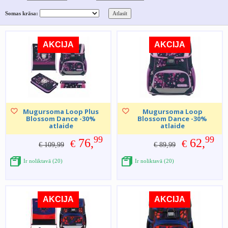
Somas krāsa:
AKCIJA
AKCIJA
Mugursoma Loop Plus
Mugursoma Loop
Blossom Dance -30%
Blossom Dance -30%
atlaide
atlaide
99
99
76,
62,
€
€
€ 109,99
€ 89,99
Ir noliktavā (20)
Ir noliktavā (20)
AKCIJA
AKCIJA