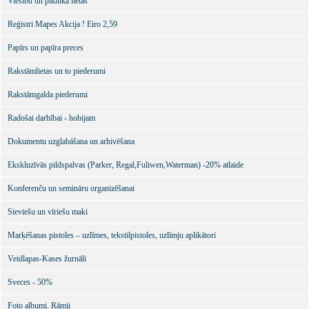
Viesību un piknika lietas
Reģistri Mapes Akcija ! Eiro 2,59
Papīrs un papīra preces
Rakstāmlietas un to piederumi
Rakstāmgalda piederumi
Radošai darbībai - hobijam
Dokumentu uzglabāšana un arhivēšana
Ekskluzīvās pildspalvas (Parker, Regal,Fuliwen,Waterman) -20% atlaide
Konferenču un semināru organizēšanai
Sieviešu un vīriešu maki
Marķēšanas pistoles – uzlīmes, tekstilpistoles, uzlīmju aplikātori
Veidlapas-Kases žurnāli
Sveces - 50%
Foto albumi. Rāmji