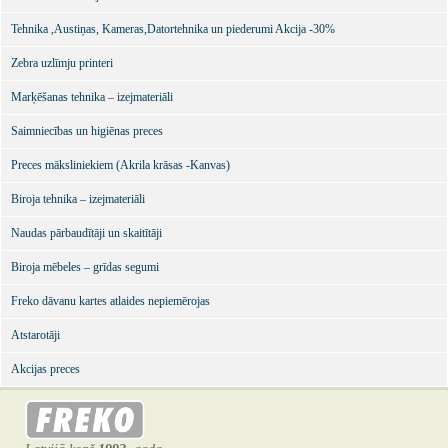
Tehnika ,Austiņas, Kameras,Datortehnika un piederumi Akcija -30%
Zebra uzlīmju printeri
Marķēšanas tehnika – izejmateriāli
Saimniecības un higiēnas preces
Preces māksliniekiem (Akrila krāsas -Kanvas)
Biroja tehnika – izejmateriāli
Naudas pārbaudītāji un skaitītāji
Biroja mēbeles – grīdas segumi
Freko dāvanu kartes atlaides nepiemērojas
Atstarotāji
Akcijas preces