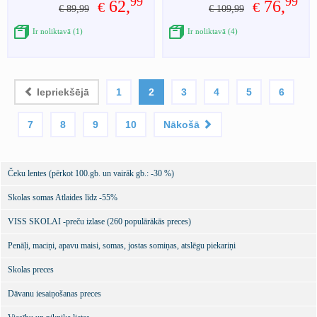
99
99
62,
76,
€
€
€ 89,99
€ 109,99
Ir noliktavā (1)
Ir noliktavā (4)
Iepriekšējā
1
2
3
4
5
6
7
8
9
10
Nākošā
Čeku lentes (pērkot 100.gb. un vairāk gb.: -30 %)
Skolas somas Atlaides līdz -55%
VISS SKOLAI -preču izlase (260 populārākās preces)
Penāļi, maciņi, apavu maisi, somas, jostas somiņas, atslēgu piekariņi
Skolas preces
Dāvanu iesaiņošanas preces