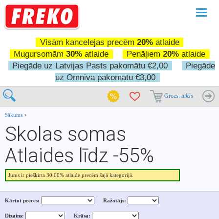
Pārslē
navigā
Visām kancelejas precēm
20%
atlaide
Mugursomām
30%
atlaide
Penāļiem
20%
atlaide
Piegāde uz Latvijas Pasts pakomātu €2,00
Piegāde
uz Omniva pakomātu €3,00
Grozs:
tukšs
Sākums
>
Skolas somas
Atlaides līdz -55%
Jums ir piešķirta 30.00% atlaide precēm šajā kategorijā.
Kārtot preces:
Ražotājs:
Dizains:
Krāsa: